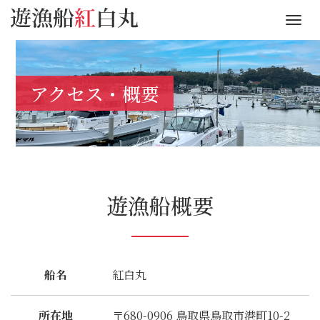
M
e
n
u
アクセス・概要
遊漁船概要
船名
紅白丸
所在地
〒680-0906 鳥取県鳥取市港町10-2